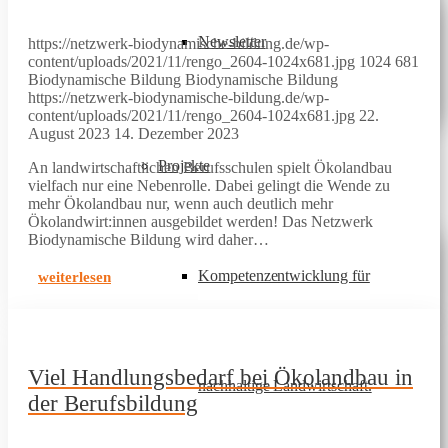
Newsletter
https://netzwerk-biodynamische-bildung.de/wp-
content/uploads/2021/11/rengo_2604-1024x681.jpg
1024
681
Biodynamische Bildung
Biodynamische Bildung
https://netzwerk-biodynamische-bildung.de/wp-
content/uploads/2021/11/rengo_2604-1024x681.jpg
22.
August 2023
14. Dezember 2023
Projekte
An landwirtschaftlichen Berufsschulen spielt Ökolandbau
vielfach nur eine Nebenrolle. Dabei gelingt die Wende zu
mehr Ökolandbau nur, wenn auch deutlich mehr
Ökolandwirt:innen ausgebildet werden! Das Netzwerk
Biodynamische Bildung wird daher…
Kompetenzentwicklung für
weiterlesen
Viel Handlungsbedarf bei Ökolandbau in
nachhaltige Landwirtschaft.
der Berufsbildung