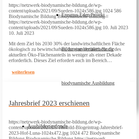
https://netzwerk-biodynamische-bildung.de/wp-
content/uploads/2021/09/Sueden-1024x586.jpg
1024
586
Erasmus Eden Projekt –
Biodynamische Bildung
Biodynamische Bildung
https://netzwerk-biodynamische-bildung.de/wp-
content/uploads/2021/09/Sueden-1024x586.jpg
10. Juli 2023
10. Juli 2023
Mit dem Ziel bis 2030 30% der landwirtschaftlichen Fläche
Bildungsmaterialien für die
ökologisch zu bewirtschaften, ist eine Verdreifachung des
aktuellen Öko-Flächenanteils in weniger als einer Dekade
erforderlich. Dieses Ziel erfordert auch im Bereich…
weiterlesen
biodynamische Ausbildung
Jahresbrief 2023 erschienen
https://netzwerk-biodynamische-bildung.de/wp-
Ausbildungsfonds
content/uploads/2023/03/Titelbild-Blogeintrag-Jahresbrief-
2023-Hof-Luna-1024x472.jpg
1024
472
Biodynamische
Bildung
Biodynamische Bildung
https://netzwerk-