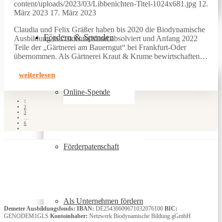
content/uploads/2023/03/Libbenichten-Titel-1024x681.jpg
12.
März 2023
17. März 2023
Claudia und Felix Gräßer haben bis 2020 die Biodynamische
Fördern & Spenden
Ausbildung in Ostdeutschland absolviert und Anfang 2022
Teile der „Gärtnerei am Bauerngut“ bei Frankfurt-Oder
übernommen. Als Gärtnerei Kraut & Krume bewirtschaften…
weiterlesen
Online-Spende
1
2
3
…
6
Förderpatenschaft
Als Unternehmen fördern
Demeter Ausbildungsfonds:
IBAN:
DE25430609671032076100
BIC:
GENODEM1GLS
Kontoinhaber:
Netzwerk Biodynamische Bildung gGmbH