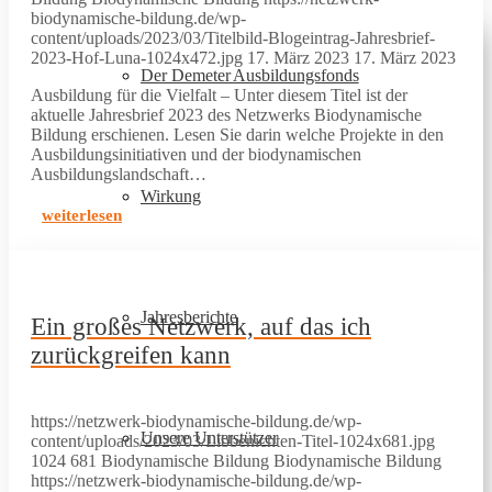
biodynamische-bildung.de/wp-
content/uploads/2023/03/Titelbild-Blogeintrag-Jahresbrief-
2023-Hof-Luna-1024x472.jpg
17. März 2023
17. März 2023
Der Demeter Ausbildungsfonds
Ausbildung für die Vielfalt – Unter diesem Titel ist der
aktuelle Jahresbrief 2023 des Netzwerks Biodynamische
Bildung erschienen. Lesen Sie darin welche Projekte in den
Ausbildungsinitiativen und der biodynamischen
Ausbildungslandschaft…
Wirkung
weiterlesen
Jahresberichte
Ein großes Netzwerk, auf das ich
zurückgreifen kann
https://netzwerk-biodynamische-bildung.de/wp-
Unsere Unterstützer
content/uploads/2023/03/Libbenichten-Titel-1024x681.jpg
1024
681
Biodynamische Bildung
Biodynamische Bildung
https://netzwerk-biodynamische-bildung.de/wp-