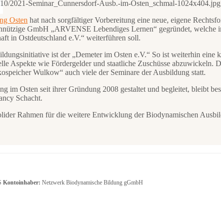
22/10/2021-Seminar_Cunnersdorf-Ausb.-im-Osten_schmal-1024x404.jpg
ng Osten
hat nach sorgfältiger Vorbereitung eine neue, eigene Rechtsfo
einnützige GmbH „ARVENSE Lebendiges Lernen“ gegründet, welche in Z
t in Ostdeutschland e.V.“ weiterführen soll.
ildungsinitiative ist der „Demeter im Osten e.V.“ So ist weiterhin ein
elle Aspekte wie Fördergelder und staatliche Zuschüsse abzuwickeln. D
ospeicher Wulkow“ auch viele der Seminare der Ausbildung statt.
ng im Osten seit ihrer Gründung 2008 gestaltet und begleitet, bleibt be
ancy Schacht.
in solider Rahmen für die weitere Entwicklung der Biodynamischen Ausb
S
Kontoinhaber:
Netzwerk Biodynamische Bildung gGmbH