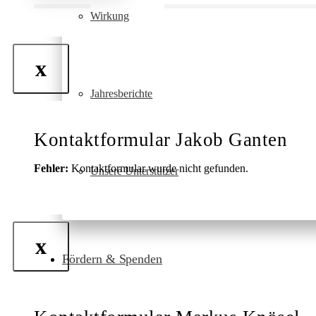
Wirkung
x
Jahresberichte
Kontaktformular Jakob Ganten
Fehler:
Kontaktformular wurde nicht gefunden.
Unsere Unterstützer
x
Fördern & Spenden