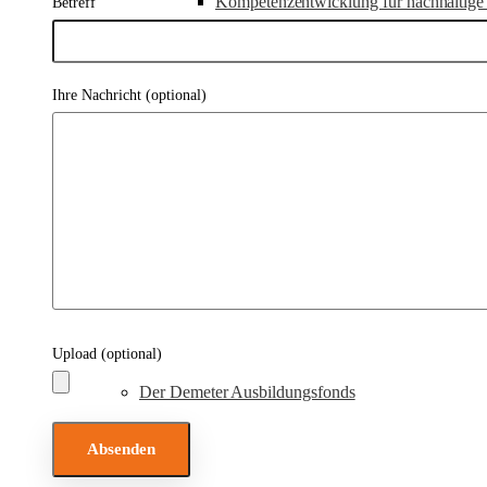
Kompetenzentwicklung für nachhaltige 
Betreff
Ihre Nachricht (optional)
Erasmus Eden Projekt – Bildungsmateri
Ausbildungsfonds
Upload (optional)
Der Demeter Ausbildungsfonds
Bitte lasse dieses Feld leer.