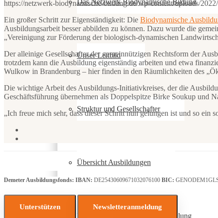
Das Netzwerk Biodynamische Bildung
https://netzwerk-biodynamische-bildung.de/wp-content/uploads/20
Ein großer Schritt zur Eigenständigkeit: Die
Biodynamische Ausbildu
Ausbildungsarbeit besser abbilden zu können. Dazu wurde die gem
„Vereinigung zur Förderung der biologisch-dynamischen Landwirtschaf
Der alleinige Gesellschafter der gemeinnützigen Rechtsform der Ausb
Unser Leitbild
trotzdem kann die Ausbildung eigenständig arbeiten und etwa finanzi
Wulkow in Brandenburg – hier finden in den Räumlichkeiten des „Ök
Die wichtige Arbeit des Ausbildungs-Initiativkreises, der die Ausbildu
Geschäftsführung übernehmen als Doppelspitze Birke Soukup und N
Struktur und Gesellschafter
„Ich freue mich sehr, dass dieser Schritt nun gelungen ist und so e
Übersicht Ausbildungen
Demeter Ausbildungsfonds:
IBAN:
DE25430609671032076100
BIC:
GENODEM1GL
Unterstützen
Newsletteranmeldung
Bildung für Nachhaltige Entwicklung