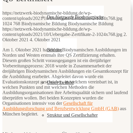
https://netzwerk-biodynamische-bildung.de/wp-
Das Netzwerk Biodynamische
content/uploads/2021/10/Uebergabe-Zertifikate-2-1024x768.jpg
1024
768
Biodynamische Bildung
Biodynamische Bildung
https://netzwerk-biodynamische-bildung.de/wp-
content/uploads/2021/10/Uebergabe-Zertifikate-2-1024x768.jpg
2.
Oktober 2021
4. Oktober 2021
Bildung
Am 1. Oktober 2021 haben die Biodynamischen Ausbildungen im
Norden und Westen erstmals ihre QS Zertifizierung erhalten.
Diesem großen Schritt vorausgegangen ist ein dreijähriger
Vorbereitungsprozess: 2018 wurde in Zusammenarbeit der
dreijährigen Biodynamischen Ausbildungen ein Gesamtkonzept für
die Ausbildung erarbeitet. Abgeleitet davon wurde ein
Evaluationskonzept geschrieben, in welchem vereinbart ist, in
Unser Leitbild
welchen Punkten und mit welchen Methoden die
Ausbildungsorganisationen ihre Arbeitsqualität sichern und laufend
überprüfen wollen. Bei beiden Konzepten wurden die
Organisationen intensiv von der
Gesellschaft für
Ausbildungsforschung und Berufsentwicklung GmbH (GAB)
aus
München begleitet.
Struktur und Gesellschafter