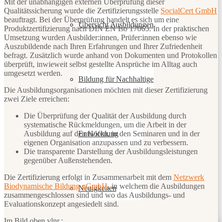
Mit der unabhängigen externen Überprüfung dieser
Qualitätssicherung wurde die Zertifizierungsstelle
SocialCert GmbH
beauftragt. Bei der Überprüfung handelt es sich um eine
Übersicht Ausbildungen
Produktzertifizierung nach DIN EN Iso 17065. In der praktischen
Umsetzung wurden Ausbilder:innen, Prüfer:innen ebenso wie
Auszubildende nach Ihren Erfahrungen und Ihrer Zufriedenheit
befragt. Zusätzlich wurde anhand von Dokumenten und Protokollen
überprüft, inwieweit selbst gestellte Ansprüche im Alltag auch
umgesetzt werden.
Bildung für Nachhaltige
Die Ausbildungsorganisationen möchten mit dieser Zertifizierung
zwei Ziele erreichen:
Die Überprüfung der Qualität der Ausbildung durch
systematische Rückmeldungen, um die Arbeit in der
Entwicklung
Ausbildung auf den Höfen, in den Seminaren und in der
eigenen Organisation anzupassen und zu verbessern.
Die transparente Darstellung der Ausbildungsleistungen
gegenüber Außenstehenden.
Die Zertifizierung erfolgt in Zusammenarbeit mit dem
Netzwerk
Biodynamische Bildung gGmbH
, in welchem die Ausbildungen
Neuigkeiten
zusammengeschlossen sind und wo das Ausbildungs- und
Evaluationskonzept angesiedelt sind.
Im Bild oben vlnr.: